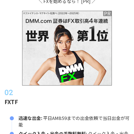
＼ FXを始めるなら！ [PR] ／
FXTF
迅速な出金:
平日AM8:59までの出金依頼で当日出金が可
能
クイック入金・出金の手数料無料:
クイック入金・出金