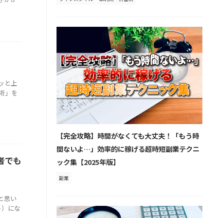
ッと上
術」を
【完全攻略】時間がなくても大丈夫！「もう時
間ないよ…」効率的に稼げる超時短副業テクニ
者でも
ック集【2025年版】
副業
と思い
ト）にな