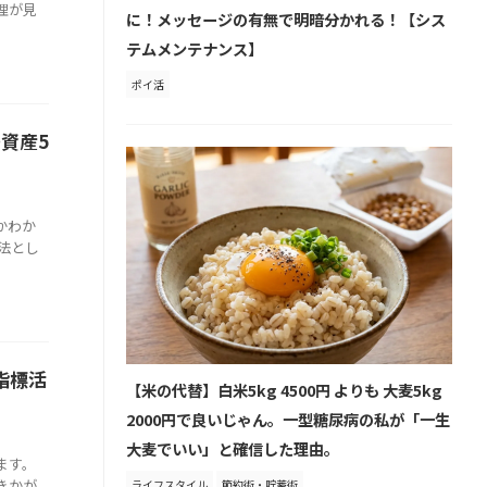
理が見
に！メッセージの有無で明暗分かれる！【シス
テムメンテナンス】
ポイ活
資産5
かわか
法とし
指標活
【米の代替】白米5kg 4500円 よりも 大麦5kg
2000円で良いじゃん。一型糖尿病の私が「一生
大麦でいい」と確信した理由。
ます。
きかが
ライフスタイル
節約術・貯蓄術