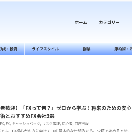
ホーム
カテゴリー
形成・投資
ライフスタイル
副業
節約術・
者歓迎】「FXって何？」ゼロから学ぶ！将来のための安心
術とおすすめFX会社3選
FX
,
FX
,
キャッシュバック
,
リスク管理
,
初心者
,
口座開設
では、FX初心者の方に向けてFXの基本的な仕組みから、少額で始める方法、