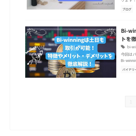
ブログ
Bi-
トを
bi-w
今回はバ
Bi-win
バイナリ
1