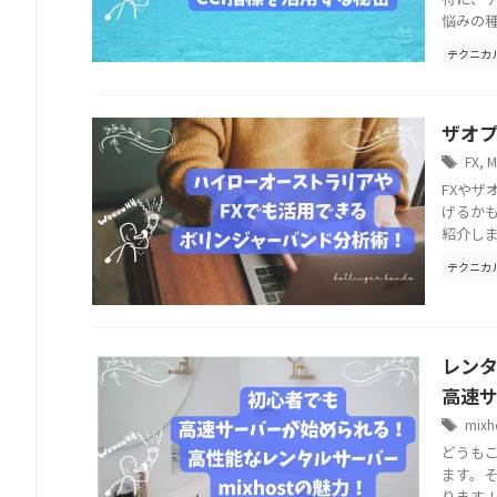
悩みの種
テクニカ
ザオプ
FX
,
M
FXや
げるか
紹介しま
テクニカ
レンタ
高速
mixh
どうも
ます。そ
ります！ m