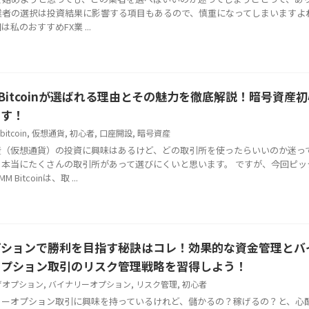
業者の選択は投資結果に影響する項目もあるので、慎重になってしまいますよね
は私のおすすめFX業 ...
 Bitcoinが選ばれる理由とその魅力を徹底解説！暗号資産
です！
bitcoin
,
仮想通貨
,
初心者
,
口座開設
,
暗号資産
産（仮想通貨）の投資に興味はあるけど、どの取引所を使ったらいいのか迷っ
？本当にたくさんの取引所があって選びにくいと思います。 ですが、今回ピッ
 Bitcoinは、取 ...
プションで勝利を目指す秘訣はコレ！効果的な資金管理とバ
オプション取引のリスク管理戦略を習得しよう！
ザオプション
,
バイナリーオプション
,
リスク管理
,
初心者
リーオプション取引に興味を持っているけれど、儲かるの？稼げるの？と、心