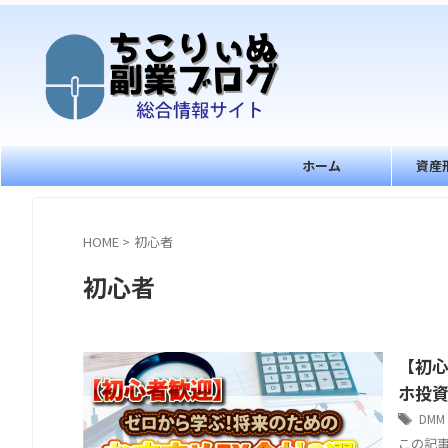
ホーム
資産
HOME
>
初心者
初心者
【初心
ホ投資
DMM 
この記事