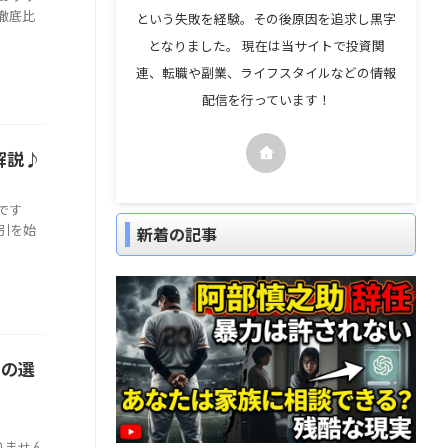
を徹底比
という失敗を経験。その後原因を追求し黒字
となりました。 現在は当サイトで投資関
連、転職や副業、ライフスタイルなどの情報
配信を行っています！
解説♪
です
引を始
新着の記事
自の選
りません