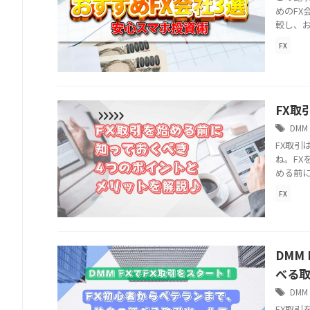
めのFX
較し、
FX
FX取
DMM 
FX取
ね。FX
める前に
FX
DMM
べる
DMM 
FX取