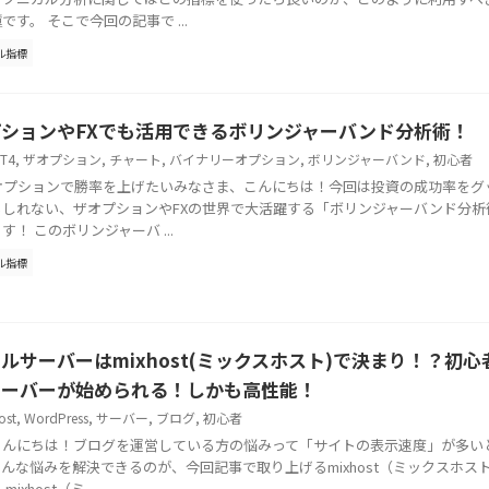
です。 そこで今回の記事で ...
ル指標
ションやFXでも活用できるボリンジャーバンド分析術！
T4
,
ザオプション
,
チャート
,
バイナリーオプション
,
ボリンジャーバンド
,
初心者
ザオプションで勝率を上げたいみなさま、こんにちは！今回は投資の成功率をグ
もしれない、ザオプションやFXの世界で大活躍する「ボリンジャーバンド分析
す！ このボリンジャーバ ...
ル指標
ルサーバーはmixhost(ミックスホスト)で決まり！？初心
サーバーが始められる！しかも高性能！
ost
,
WordPress
,
サーバー
,
ブログ
,
初心者
こんにちは！ブログを運営している方の悩みって「サイトの表示速度」が多い
んな悩みを解決できるのが、今回記事で取り上げるmixhost（ミックスホス
ixhost（ミ ...