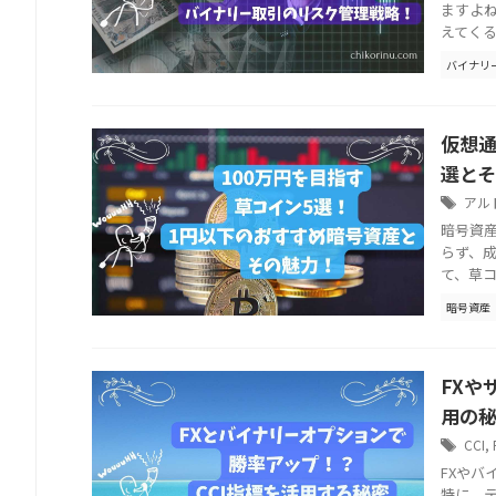
ますよ
えてくる
バイナリ
仮想通
選と
アル
暗号資
らず、
て、草コ
暗号資産
FXや
用の
CCI
,
FXや
特に、