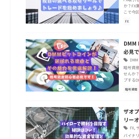
か？FX
こで今回
FX
DMM
必見
DMM 
暗号資
せんか
プするDMM
暗号資産
ザオ
リー
FX
,
バイナ