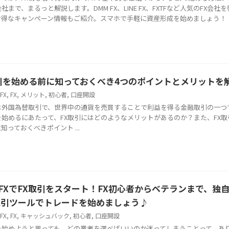
会社まで、まるっと解説します。DMM FX、LINE FX、FXTFなど人気のFX会社
お得なキャンペーン情報もご紹介。スマホで手軽に資産形成を始めましょう！
引を始める前に知っておくべき4つのポイントとメリットを
FX
,
FX
,
メリット
,
初心者
,
口座開設
引は外国為替取引で、世界中の通貨を売買することで利益を得る金融取引の一つ
を始めるにあたって、FX取引にはどのようなメリットがあるのか？また、FX取
知っておくべきポイント ...
 FXでFX取引をスタート！FX初心者からベテランまで、独
取引ツールでトレードを始めましょう♪
FX
,
FX
,
キャッシュバック
,
初心者
,
口座開設
引を始めようと思っても、どの業者を選べばいいのか迷ってしまうことって、あ