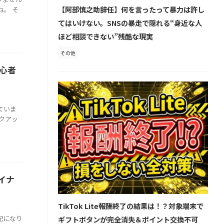
【阿部慎之助辞任】何を言ったって暴力は許し
。 そ
てはいけない。SNSの暴走で隠れる“身近な人
ほど相談できない”残酷な現実
その他
初心者
ていま
クアッ
イナ
TikTok Lite報酬終了の結果は！？対象端末で
配になり
ギフトボタンが完全消失＆ポイント交換不可