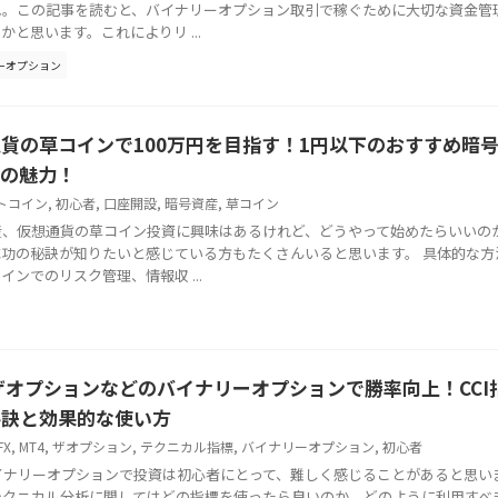
ね。この記事を読むと、バイナリーオプション取引で稼ぐために大切な資金管
かと思います。これによりリ ...
ーオプション
貨の草コインで100万円を目指す！1円以下のおすすめ暗号
その魅力！
トコイン
,
初心者
,
口座開設
,
暗号資産
,
草コイン
産、仮想通貨の草コイン投資に興味はあるけれど、どうやって始めたらいいの
成功の秘訣が知りたいと感じている方もたくさんいると思います。 具体的な方
インでのリスク管理、情報収 ...
ザオプションなどのバイナリーオプションで勝率向上！CCI
秘訣と効果的な使い方
FX
,
MT4
,
ザオプション
,
テクニカル指標
,
バイナリーオプション
,
初心者
バイナリーオプションで投資は初心者にとって、難しく感じることがあると思い
テクニカル分析に関してはどの指標を使ったら良いのか、どのように利用すべ