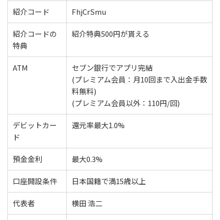
紹介コード
FhjCrSmu
紹介コードの
紹介特典500円が貰える
特典
ATM
セブン銀行でアプリ完結
(プレミアム会員：月10回まで入出金手数
料無料)
(プレミアム会員以外：110円/回)
デビットカー
還元率最大1.0%
ド
預金金利
最大0.3%
口座開設条件
日本国籍で満15歳以上
代表者
横田 浩二