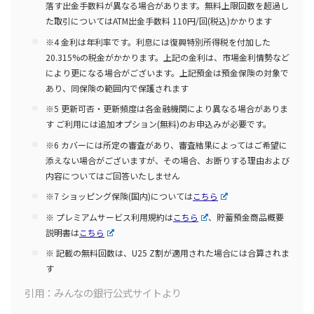
落す出金手数料が異なる場合があります。無料上限回数を超過し
た取引についてはATM出金手数料 110円/回(税込)かかります
※4 金利は年利率です。利息には復興特別所得税を付加した
20.315%の税金がかかります。上記の金利は、市場金利情勢など
により更になる場合がございます。上記預金は預金保険の対象で
あり、同保険の範囲内で保護されます
※5 更新可否・更新頻度は各金融機関により異なる場合がありま
す ご利用には追加オプション(無料)のお申込みが必要です。​
※6 カバーには所定の審査があり、審査結果によってはご希望に
添えない場合がございますが、その場合、お断りする理由および
内容についてはご回答いたしません
※7 ショッピング保険(国内)については
こちら
※ プレミアムサービス利用規約は
こちら
、貯蓄預金商品概要
説明書は
こちら
※ 記載の無料回数は、U25 Z割が適用された場合には合算されま
す
引用：みんなの銀行公式サイトより