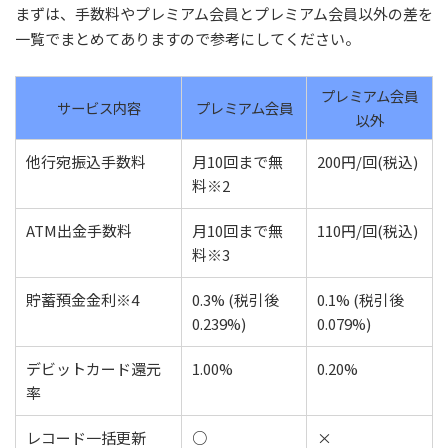
まずは、手数料やプレミアム会員とプレミアム会員以外の差を
一覧でまとめてありますので参考にしてください。
プレミアム会員
サービス内容
プレミアム会員​
以外​
他行宛振込手数料
月10回まで無
200円/回(税込)
料※2
ATM出金手数料
月10回まで無
110円/回(税込)
料※3
貯蓄預金金利※4
0.3% (税引後
0.1% (税引後
0.239%)
0.079%)
デビットカード還元
1.00%
0.20%
率
レコード一括更新
○
×