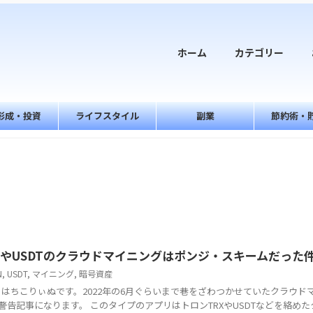
ホーム
カテゴリー
形成・投資
ライフスタイル
副業
節約術・
NやUSDTのクラウドマイニングはポンジ・スキームだった
N
,
USDT
,
マイニング
,
暗号資産
はちこりぃぬです。2022年の6月ぐらいまで巷をざわつかせていたクラウド
の警告記事になります。 このタイプのアプリはトロンTRXやUSDTなどを絡め