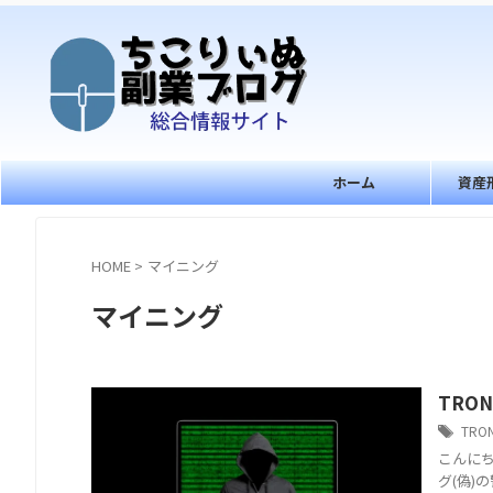
ホーム
資産
HOME
>
マイニング
マイニング
TRO
TRO
こんにち
グ(偽)