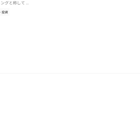
ングと称して ...
・投資