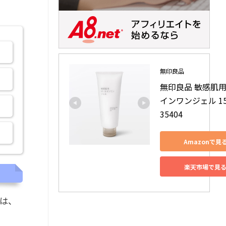
無印良品
無印良品 敏感肌
インワンジェル 150
35404
Amazonで見
楽天市場で見
は、