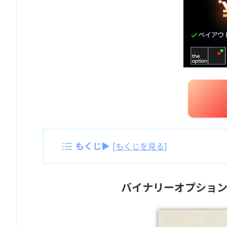
もくじ▶
[
もくじを見る
]
バイナリーオプショ