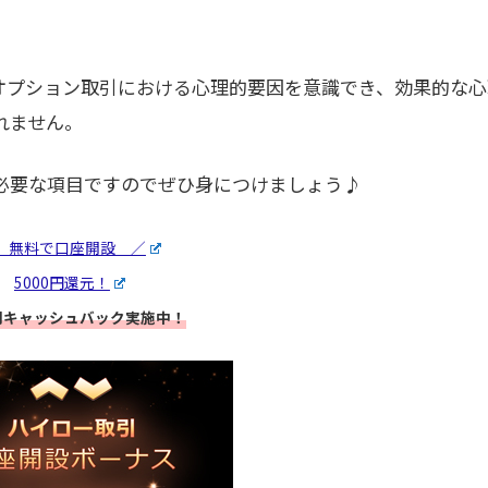
オプション取引における心理的要因を意識でき、効果的な心
れません。
必要な項目ですのでぜひ身につけましょう♪
 無料で口座開設 ／
5000円還元！
0円キャッシュバック実施中！